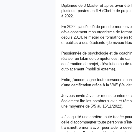
Diplômée de 3 Master et après avoir été l
plusieurs postes en RH (Cheffe de proje
à 2022.
En 2022, j'ai décidé de prendre mon env
développement mon organisme de formation
depuis 2014, le métier de formatrice en 
et publics à des étudiants (de niveau Ba
Passionnée de psychologie et de coachin
réaliser un bilan de compétences, de carr
confirmation de projet, d'évolution ou de
outplacement (mobilité externe).
Enfin, j'accompagne toute personne souhai
d'une certification grâce à la VAE (Valida
Je vous invite à visiter mon site internet
également lire les nombreux avis et tém
une moyenne de 5/5 au 15/11/2022).
« J’ai quitté une carrière toute tracée p
celle d’accompagner toute personne s’inte
transmettre mon savoir pour aider à dév