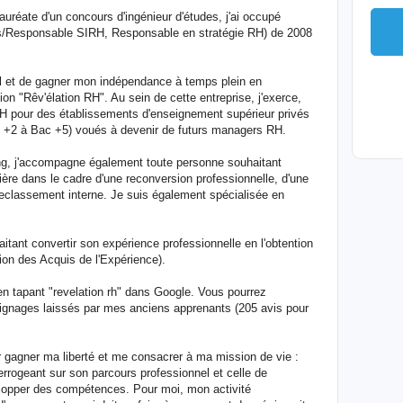
auréate d'un concours d'ingénieur d'études, j'ai occupé
ts/Responsable SIRH, Responsable en stratégie RH) de 2008
ol et de gagner mon indépendance à temps plein en
 "Rêv'élation RH". Au sein de cette entreprise, j'exerce,
RH pour des établissements d'enseignement supérieur privés
c +2 à Bac +5) voués à devenir de futurs managers RH.
g, j'accompagne également toute personne souhaitant
ière dans le cadre d'une reconversion professionnelle, d'une
 reclassement interne. Je suis également spécialisée en
tant convertir son expérience professionnelle en l'obtention
tion des Acquis de l'Expérience).
 en tapant "revelation rh" dans Google. Vous pourrez
oignages laissés par mes anciens apprenants (205 avis pour
our gagner ma liberté et me consacrer à ma mission de vie :
rrogeant sur son parcours professionnel et celle de
elopper des compétences. Pour moi, mon activité