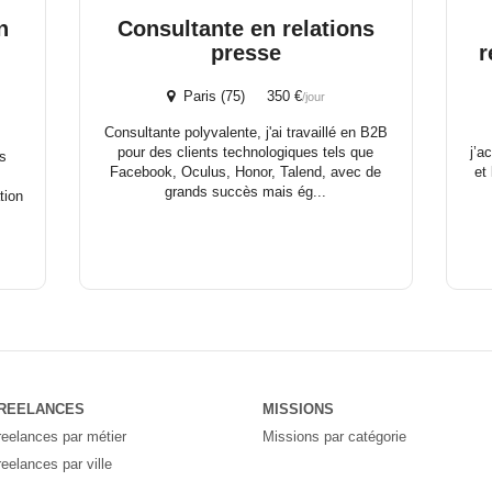
n
Consultante en relations
presse
r
Paris (75) 350 €
/jour
Consultante polyvalente, j'ai travaillé en B2B
pour des clients technologiques tels que
j’a
es
Facebook, Oculus, Honor, Talend, avec de
et
grands succès mais ég...
tion
REELANCES
MISSIONS
reelances par métier
Missions par catégorie
reelances par ville