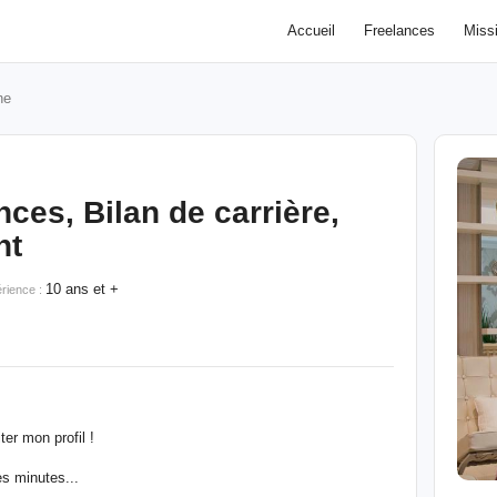
Accueil
Freelances
Miss
ne
ces, Bilan de carrière,
nt
10 ans et +
rience :
er mon profil !
s minutes...