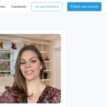
ions
Connexion
Je suis freelance
Publier une mission