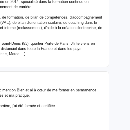
e en 2014, spécialisé dans la formation continue en
nement de carrière.
, de formation, de bilan de compétences, d'accompagnement
 (VAE), de bilan d'orientation scolaire, de coaching dans le
t interne (reclassement), d'aide à la création d'entreprise, de
.
aint-Denis (93), quartier Porte de Paris. J'interviens en
n distanciel dans toute la France et dans les pays
sse, Maroc,...).
vec mention Bien et ai à cœur de me former en permanence
es et ma pratique.
ère, j'ai été formée et certifiée :