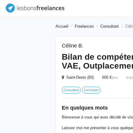
Accueil
Freelances
Consultant
Céli
Céline B.
Bilan de compéten
VAE, Outplaceme
Saint-Denis (93) 600 €
/jour
Expé
Consultant
Correction
En quelques mots
Bienvenue à vous qui avez décidé de visit
Laissez moi me présenter à vous quelque