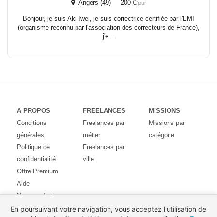
Angers (49) 200 €
/jour
Bonjour, je suis Aki Iwei, je suis correctrice certifiée par l'EMI
(organisme reconnu par l'association des correcteurs de France),
j'e...
A PROPOS
FREELANCES
MISSIONS
Conditions
Freelances par
Missions par
générales
métier
catégorie
Politique de
Freelances par
confidentialité
ville
Offre Premium
Aide
Nous contacter
Avis des
En poursuivant votre navigation, vous acceptez l'utilisation de