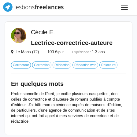
Toggle
navigat
Cécile E.
Lectrice-correctrice-auteure
Le Mans (72) 100 €
1-3 ans
/jour
Expérience :
Correcteur
Correction
Rédaction
Rédaction web
Relecture
En quelques mots
Professionnelle de l'écrit, je coiffe plusieurs casquettes, dont
celles de correctrice et d'auteure de romans publiés à compte
d'éditeur. J'ai bâti mon expérience auprès de maisons d'édition,
de particuliers, d'une agence de communication et de sites
internet qui ont fait appel à mes services de correctrice et de
rédactrice.