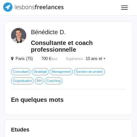
Toggle
navigat
Bénédicte D.
Consultante et coach
professionnelle
Paris (75) 700 €
10 ans et +
/jour
Expérience :
Consultant
Stratégie
Management
Gestion de projets
Organisation
RH
Coaching
En quelques mots
Etudes