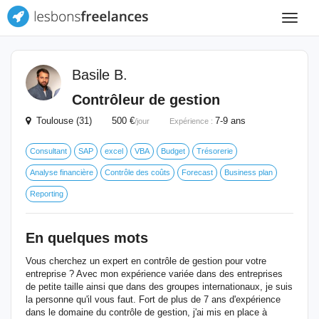
Toggle
navigat
Basile B.
Contrôleur de gestion
Toulouse (31) 500 €
7-9 ans
/jour
Expérience :
Consultant
SAP
excel
VBA
Budget
Trésorerie
Analyse financière
Contrôle des coûts
Forecast
Business plan
Reporting
En quelques mots
Vous cherchez un expert en contrôle de gestion pour votre
entreprise ? Avec mon expérience variée dans des entreprises
de petite taille ainsi que dans des groupes internationaux, je suis
la personne qu'il vous faut. Fort de plus de 7 ans d'expérience
dans le domaine du contrôle de gestion, j'ai mis en place à