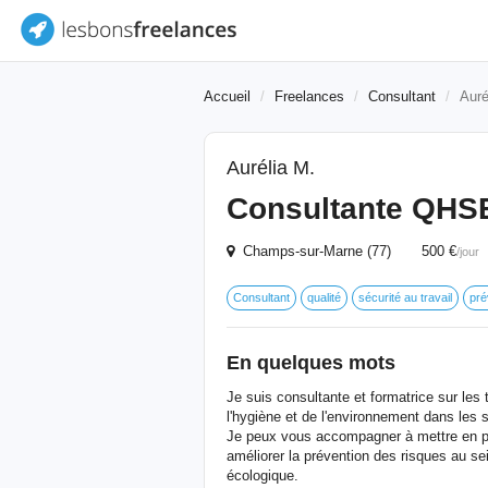
Accueil
Freelances
Consultant
Auré
Aurélia M.
Consultante QHS
Champs-sur-Marne (77) 500 €
/jour
Consultant
qualité
sécurité au travail
pré
En quelques mots
Je suis consultante et formatrice sur les 
l'hygiène et de l'environnement dans les s
Je peux vous accompagner à mettre en p
améliorer la prévention des risques au se
écologique.