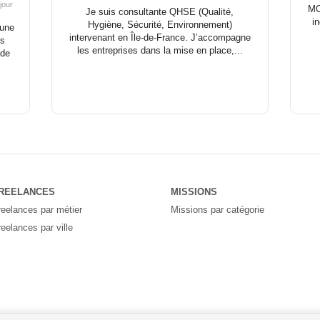
/jour
MO
Je suis consultante QHSE (Qualité,
i
Hygiène, Sécurité, Environnement)
 une
intervenant en Île-de-France. J’accompagne
rs
les entreprises dans la mise en place,...
 de
REELANCES
MISSIONS
reelances par métier
Missions par catégorie
reelances par ville