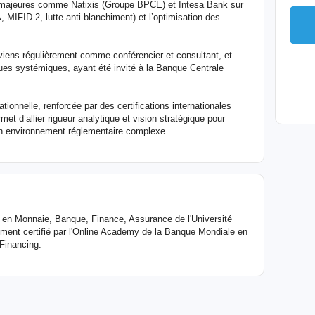
s majeures comme Natixis (Groupe BPCE) et Intesa Bank sur
MIFID 2, lutte anti-blanchiment) et l’optimisation des
nterviens régulièrement comme conférencier et consultant, et
ques systémiques, ayant été invité à la Banque Centrale
onnelle, renforcée par des certifications internationales
t d’allier rigueur analytique et vision stratégique pour
 un environnement réglementaire complexe.
en Monnaie, Banque, Finance, Assurance de l'Université
ment certifié par l'Online Academy de la Banque Mondiale en
Financing.