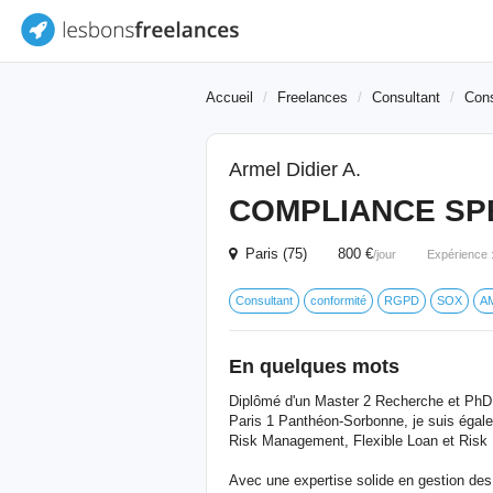
Accueil
Freelances
Consultant
Cons
Armel Didier A.
COMPLIANCE SP
Paris (75) 800 €
/jour
Expérience 
Consultant
conformité
RGPD
SOX
A
En quelques mots
Diplômé d'un Master 2 Recherche et PhD 
Paris 1 Panthéon-Sorbonne, je suis égale
Risk Management, Flexible Loan et Risk 
Avec une expertise solide en gestion des 