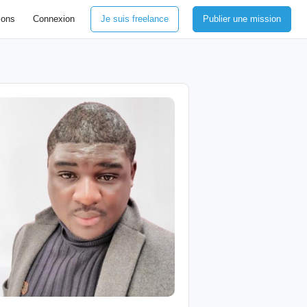
ions
Connexion
Je suis freelance
Publier une mission