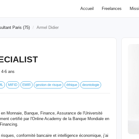
Accueil
Freelances
Miss
ultant Paris (75)
Armel Didier
ECIALIST
4-6 ans
:
ML
MIFID
EMIR
gestion de risque
éthique
deontologie
en Monnaie, Banque, Finance, Assurance de l'Université
ment certifié par l'Online Academy de la Banque Mondiale en
Financing.
risques, conformité bancaire et intelligence économique, j’ai