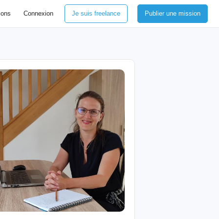
ions
Connexion
Je suis freelance
Publier une mission