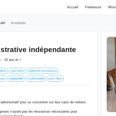
Accueil
Freelances
Miss
atif
Annabelle
strative indépendante
10 ans et +
e :
lients
suivi devis
règlement fournisseurs
gueur
adaptabilité
confidentialité
pack office
r administratif pour se concentrer sur leur cœur de métiers.
eprises n’ayant pas les ressources nécessaires pour