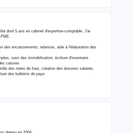
lité dont 5 ans en cabinet d'expertise-comptable. J'ai
/ PME.
ivi des encaissements, relances, aide à l'élaboration des
mptes, suivi des immobilisation, écriture d'inventaire.
 des caisses
ôle des notes de frais, création des dossiers salariés,
ture des bulletins de paye
ion obtenu en 2004