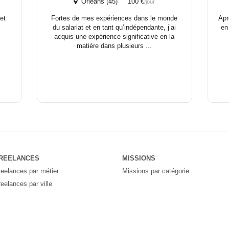
Orléans (45) 100 €
/jour
et
Fortes de mes expériences dans le monde
Apr
du salariat et en tant qu’indépendante, j’ai
en
acquis une expérience significative en la
matière dans plusieurs ...
REELANCES
MISSIONS
reelances par métier
Missions par catégorie
reelances par ville