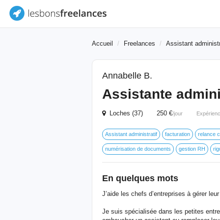
Accueil
Freelances
Assistant administr
Annabelle B.
Assistante admini
Loches (37) 250 €
/jour
Expérienc
Assistant administratif
facturation
relance c
numérisation de documents
gestion RH
ri
En quelques mots
J’aide les chefs d’entreprises à gérer leu
Je suis spécialisée dans les petites entr