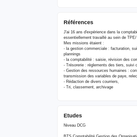
Références
J'ai 16 ans d'expérience dans la comptabi
essentiellement travaillé au sein de TPE
Mes missions étaient :
- la gestion commerciale : facturation, su
plannings
- la comptabilité : saisie, révision des co
- Trésorerie : règlements des tiers, suivi
- Gestion des ressources humaines : contr
transmission des variables de paye, relec
- Rédaction de divers courriers,
- Tri, classement, archivage
Etudes
Niveau DCG
BTS Comptabilité Gestion des Organisat