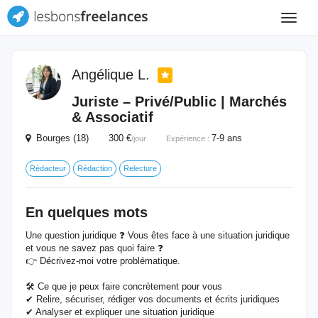
Toggle
navigat
Angélique L.
Juriste – Privé/Public | Marchés
& Associatif
Bourges (18) 300 €
7-9 ans
/jour
Expérience :
Rédacteur
Rédaction
Relecture
En quelques mots
Une question juridique ❓ Vous êtes face à une situation juridique
et vous ne savez pas quoi faire ❓
👉 Décrivez-moi votre problématique.
🛠️ Ce que je peux faire concrètement pour vous
✔ Relire, sécuriser, rédiger vos documents et écrits juridiques
✔ Analyser et expliquer une situation juridique