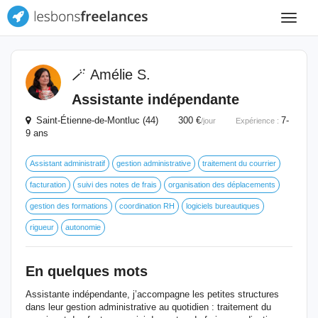
Toggle
navigat
🪄 Amélie S.
Assistante indépendante
Saint-Étienne-de-Montluc (44) 300 €
7-
/jour
Expérience :
9 ans
Assistant administratif
gestion administrative
traitement du courrier
facturation
suivi des notes de frais
organisation des déplacements
gestion des formations
coordination RH
logiciels bureautiques
rigueur
autonomie
En quelques mots
Assistante indépendante, j’accompagne les petites structures
dans leur gestion administrative au quotidien : traitement du