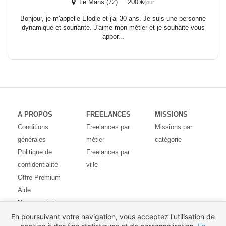
Le Mans (72) 200 €
/jour
Bonjour, je m'appelle Elodie et j'ai 30 ans. Je suis une personne
dynamique et souriante. J'aime mon métier et je souhaite vous
appor...
A PROPOS
FREELANCES
MISSIONS
Conditions
Freelances par
Missions par
générales
métier
catégorie
Politique de
Freelances par
confidentialité
ville
Offre Premium
Aide
Nous contacter
Avis des
En poursuivant votre navigation, vous acceptez l'utilisation de