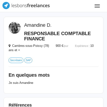
Toggle
navigat
Amandine D.
RESPONSABLE COMPTABLE
FINANCE
Carrières-sous-Poissy (78) 900 €
10
/jour
Expérience :
ans et +
Secrétaire
SAP
En quelques mots
Je suis Amandine
Références