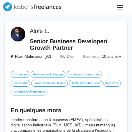
Toggle
navigat
Aloïs L.
Senior Business Developer/
Growth Partner
Rueil-Malmaison (92) 700 €
10 ans et +
/jour
Expérience :
Consultant
Management d'équipe
Stratégie commerciale
Leadership
Transformation Digitale
Digital Manufacturing
Ingénierie
Direction opérationnelle
En quelques mots
Leader transformation & business (EMEA), spécialisé en
digitalisation industrielle (PLM, MES, IoT, jumeau numérique).
J’accompagne les organisations de la stratégie à l’exécution