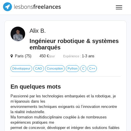
Toggle
navigat
Alix B.
Ingénieur robotique & systèmes
embarqués
Paris (75) 450 €
1-3 ans
/jour
Expérience :
Développeur
CAO
Conception
Python
C
C++
En quelques mots
Passionné par les technologies embarquées et la robotique, je
m’épanouis dans les
environnements techniques exigeants où l’innovation rencontre
la réalité industrielle.
Ma formation multidisciplinaire couplée à de nombreuses
expériences pratiques me
permet de concevoir, développer et intégrer des solutions fiables