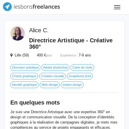
Toggle
navigat
Alice C.
Directrice Artistique - Créative
360°
Lille (59) 400 €
7-9 ans
/jour
Expérience :
Directeur artistique
Adobe photoshop
Carte de visite
Charte graphique
Création visuelle
Graphisme print
Identité graphique
Web design
motion design
En quelques mots
Je suis une Directrice Artistique avec une expertise 360° en
design et communication visuelle. De la conception d’identités
graphiques à la réalisation de campagnes digitales, je mets mes
compétences au service de projets engageants et efficaces.