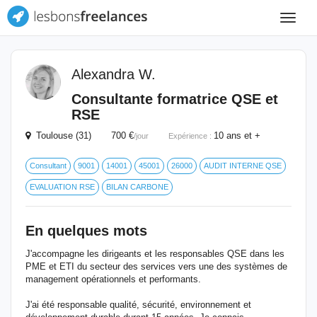
Toggle
navigat
Alexandra W.
Consultante formatrice QSE et
RSE
Toulouse (31) 700 €
10 ans et +
/jour
Expérience :
Consultant
9001
14001
45001
26000
AUDIT INTERNE QSE
EVALUATION RSE
BILAN CARBONE
En quelques mots
J'accompagne les dirigeants et les responsables QSE dans les
PME et ETI du secteur des services vers une des systèmes de
management opérationnels et performants.
J'ai été responsable qualité, sécurité, environnement et