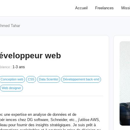
Accueil
Freelances
Miss
hmed Tahar
Développeur web
1-3 ans
érience :
Conception web
CSS
Data Scientist
Développement back-end
Web designer
c une expertise en analyse de données et de
ér iences chez DG software, Schneider, etc., j'utilise AWS,
u pour fournir des insights stratégiques. Je suis prêt à