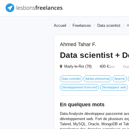
Accueil
Freelances
Data scientist
A
Ahmed Tahar F.
Data scientist + 
Marly-le-Roi (78) 400 €
/jour
Exp
Data scientist
Adobe photoshop
Apache
Développement front-end
Développeur web
En quelques mots
Data Analyste développeur passionné ave
développement web. Fort de plusieurs exp
Talend, MySQL, Oracle, MongoDB et Tablea