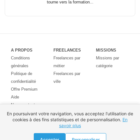
tourne vers la formation...
A PROPOS
FREELANCES
MISSIONS
Conditions
Freelances par
Missions par
générales
métier
catégorie
Politique de
Freelances par
confidentialité
ville
Offre Premium
Aide
Nous contacter
Avis des
En poursuivant votre navigation, vous acceptez l'utilisation de
cookies à des fins statistiques et de personnalisation.
En
utilisateurs
savoir plus
Partenaires
Pays
Proposer une mission
Accepter
Personnaliser