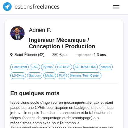
Toggle
navigat
Adrien P.
Ingénieur Mécanique /
Conception / Production
Saint-Étienne (42) 350 €
1-3 ans
/jour
Expérience :
Consultant
CAO
Python
CATIA V5
SOLIDWORKS
abaqus
LS-Dyna
Starccm
Matlab
PLM
Siemens TeamCenter
En quelques mots
Issue d'une école d'ingénieur en mécanique/matériaux et étant
passé par une CPGE pour acquérir un background scientifique,
je travaille depuis 1 an dans la conception et la fabrication de
sièges (phases de maquettage et de prototypage) aux
mécanismes complexes pour l'automobile.