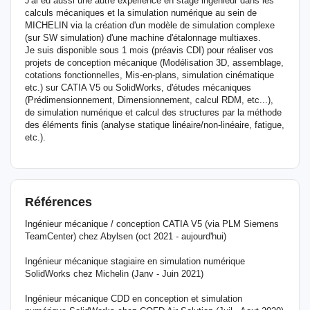
J'ai eu aussi une autre expérience en stage ingénieur dans les
calculs mécaniques et la simulation numérique au sein de
MICHELIN via la création d'un modèle de simulation complexe
(sur SW simulation) d'une machine d'étalonnage multiaxes.
Je suis disponible sous 1 mois (préavis CDI) pour réaliser vos
projets de conception mécanique (Modélisation 3D, assemblage,
cotations fonctionnelles, Mis-en-plans, simulation cinématique
etc.) sur CATIA V5 ou SolidWorks, d'études mécaniques
(Prédimensionnement, Dimensionnement, calcul RDM, etc...),
de simulation numérique et calcul des structures par la méthode
des éléments finis (analyse statique linéaire/non-linéaire, fatigue,
etc.).
Références
Ingénieur mécanique / conception CATIA V5 (via PLM Siemens
TeamCenter) chez Abylsen (oct 2021 - aujourd'hui)
Ingénieur mécanique stagiaire en simulation numérique
SolidWorks chez Michelin (Janv - Juin 2021)
Ingénieur mécanique CDD en conception et simulation