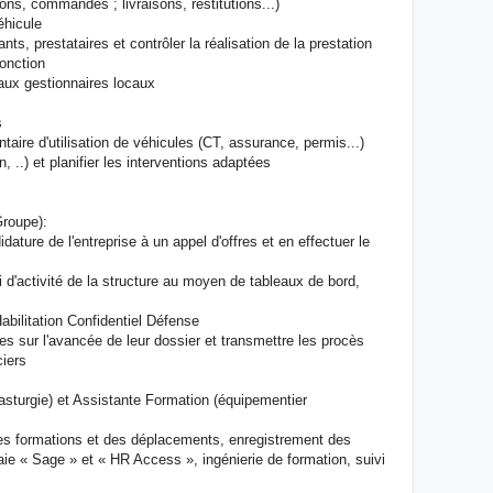
ons, commandes ; livraisons, restitutions...)
véhicule
nts, prestataires et contrôler la réalisation de la prestation
fonction
 aux gestionnaires locaux
s
ntaire d'utilisation de véhicules (CT, assurance, permis...)
n, ..) et planifier les interventions adaptées
Groupe):
dature de l'entreprise à un appel d'offres et en effectuer le
vi d'activité de la structure au moyen de tableaux de bord,
bilitation Confidentiel Défense
es sur l'avancée de leur dossier et transmettre les procès
ciers
sturgie) et Assistante Formation (équipementier
 des formations et des déplacements, enregistrement des
paie « Sage » et « HR Access », ingénierie de formation, suivi