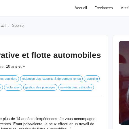
Accueil
Freelances
Miss
atif
Sophie
ative et flotte automobiles
10 ans et +
ce :
vos courriers
rédaction des rapports & de compte rendu
reporting
s
facturation
gestion des pointages
suivi du parc véhicules
 de plus de 14 années d'expériences. Je vous accompagne
ntes. Etant polyvalente, je peux effectuer un travail de