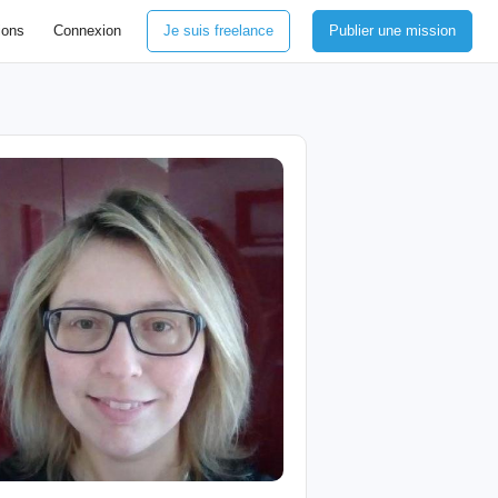
ions
Connexion
Je suis freelance
Publier une mission