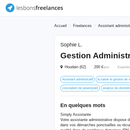
Accueil
Freelances
Assistant administr
Sophie L.
Gestion Administr
Houdain (62) 200 €
/jour
Expérien
Assistant administratif
la saisie et gestion de 
conception de powerpoint
analyse de donnée
En quelques mots
Simply Assistante:
Votre assistante administrative dispose
dans vos démarches ponctuelles ou récurre