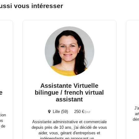
ussi vous intéresser
Assistante Virtuelle
e
bilingue / french virtual
assistant
J'
Lille (59) 250 €
/jour
ar
tion
dém
ns
Assistante administrative et commerciale
 de
depuis près de 10 ans, j'ai décidé de vous
aider, vous, gérant d'entreprises et
indépendants en proposant un ...