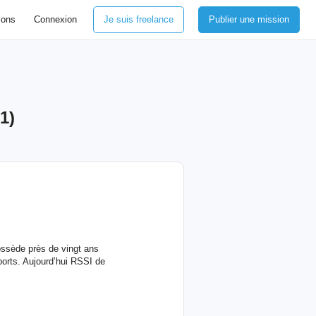
ions
Connexion
Je suis freelance
Publier une mission
1)
ossède près de vingt ans
ports. Aujourd’hui RSSI de