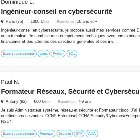
Dominique L.
Ingénieur-conseil en cybersécurité
Paris (75) 1000 €
10 ans et +
/jour
Expérience :
Ingénieur-conseil en cybersécurité, je propose aussi mes services comme D
ou externalisé. Je combine mes compétences techniques avec une expérien
financières et des attentes des directions générales et des inv...
Expert cybersécurité
Linux
Python
SQL
Paul N.
Formateur Réseaux, Sécurité et Cybersécur
Antony (92) 600 €
7-9 ans
/jour
Expérience :
Je suis Administrateur système, réseau et sécurité et Formateur cisco. J’ai à
certifications suivantes: CCNP Enterprise| CCNA Security/Cyberops/Enter
NSE4.
Expert cybersécurité
Réseaux
Sécurité
STP
VLAN