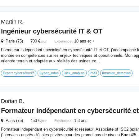
Martin R.
Ingénieur cybersécurité IT & OT
Paris (75) 700 €
10 ans et +
/jour
Expérience :
Formateur indépendant spécialisé en cybersécurité IT et OT, j’accompagne l
montée en compétences sur les enjeux techniques et opérationnels. Mon ap
orientée terrain et adaptée aux réalités des usines co...
Expert cybersécurité
Cyber_indus
Risk_analysis
PSSI
Intrusion_detection
Dorian B.
Formateur indépendant en cybersécurité et
Paris (75) 450 €
1-3 ans
/jour
Expérience :
Formateur indépendant en cybersécurité et réseaux, Associate of ISC2 (ex
j'interviens auprès d'écoles privées pour des promotions de niveau Bac+4/5. J