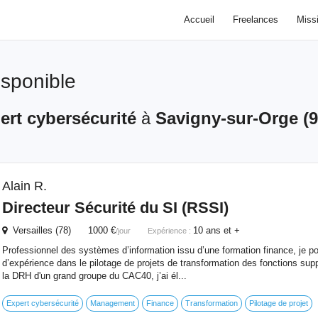
Accueil
Freelances
Miss
disponible
ert cybersécurité
à
Savigny-sur-Orge (9
Alain R.
Directeur Sécurité du SI (RSSI)
Versailles (78) 1000 €
10 ans et +
/jour
Expérience :
Professionnel des systèmes d’information issu d’une formation finance, je p
d’expérience dans le pilotage de projets de transformation des fonctions sup
la DRH d'un grand groupe du CAC40, j’ai él...
Expert cybersécurité
Management
Finance
Transformation
Pilotage de projet