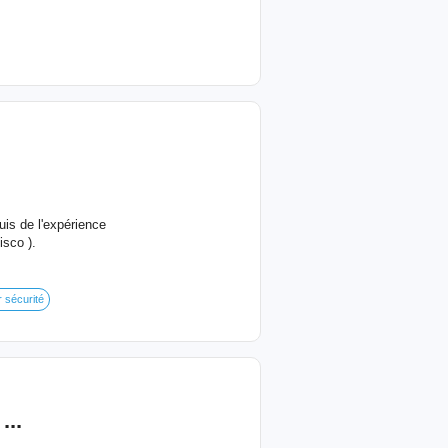
uis de l'expérience
isco ).
 sécurité
...