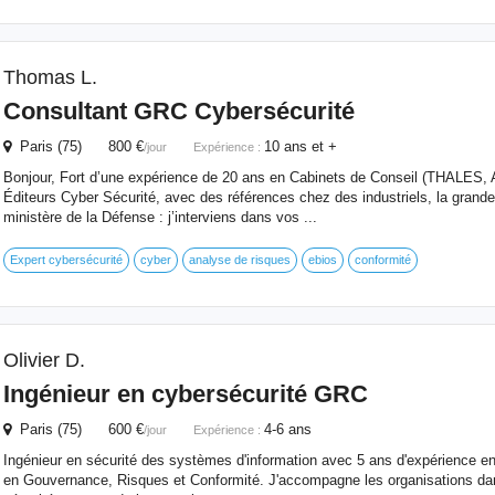
Thomas L.
Consultant GRC Cybersécurité
Paris (75) 800 €
10 ans et +
/jour
Expérience :
Bonjour, Fort d’une expérience de 20 ans en Cabinets de Conseil (THALES,
Éditeurs Cyber Sécurité, avec des références chez des industriels, la grande d
ministère de la Défense : j’interviens dans vos ...
Expert cybersécurité
cyber
analyse de risques
ebios
conformité
Olivier D.
Ingénieur en cybersécurité GRC
Paris (75) 600 €
4-6 ans
/jour
Expérience :
Ingénieur en sécurité des systèmes d'information avec 5 ans d'expérience en
en Gouvernance, Risques et Conformité. J'accompagne les organisations dans 