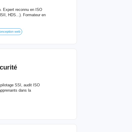
on. Expert reconnu en ISO
II, HDS...). Formateur en
onception web
curité
pilotage SSI, audit ISO
apprenants dans la