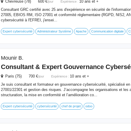
Chevreuse (78) 600 €
10 ans et +
/jour
Expérience :
Consultant GRC certifié avec 25 ans d'expérience en sécurité de l'informati
27005, EBIOS RM, ISO 27001 et conformité réglementaire (RGPD, NIS2, ANS
cybersécurité à l'EFREI, j'ensei...
Expert cybersécurité
Administrateur Système
Apache
Communication digitale
C
Mounir B.
Consultant & Expert Gouvernance Cybersé
Paris (75) 700 €
10 ans et +
/jour
Expérience :
Je suis consultant et formateur en gouvernance cybersécurité, spécialisé en 
27001/22301 et gestion des risques. J’accompagne les organisations et les 
structuration, la mise en conformité et l’amélioration co...
Expert cybersécurité
cybersécurité
chef de projet
odoo