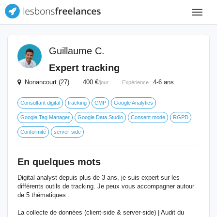
Toggle
navigat
Guillaume C.
Expert tracking
Nonancourt (27) 400 €
4-6 ans
/jour
Expérience :
Consultant digital
tracking
CMP
Google Analytics
Google Tag Manager
Google Data Studio
Consent mode
RGPD
Conformité
server-side
En quelques mots
Digital analyst depuis plus de 3 ans, je suis expert sur les
différents outils de tracking. Je peux vous accompagner autour
de 5 thématiques :
La collecte de données (client-side & server-side) | Audit du