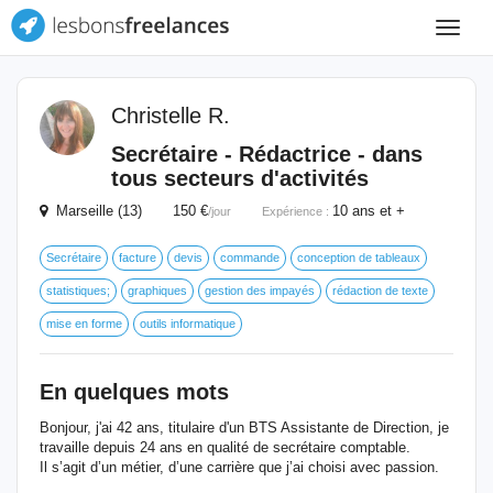
Toggle
navigat
Christelle R.
Secrétaire - Rédactrice - dans
tous secteurs d'activités
Marseille (13) 150 €
10 ans et +
/jour
Expérience :
Secrétaire
facture
devis
commande
conception de tableaux
statistiques;
graphiques
gestion des impayés
rédaction de texte
mise en forme
outils informatique
En quelques mots
Bonjour, j'ai 42 ans, titulaire d'un BTS Assistante de Direction, je
travaille depuis 24 ans en qualité de secrétaire comptable.
Il s’agit d’un métier, d’une carrière que j’ai choisi avec passion.