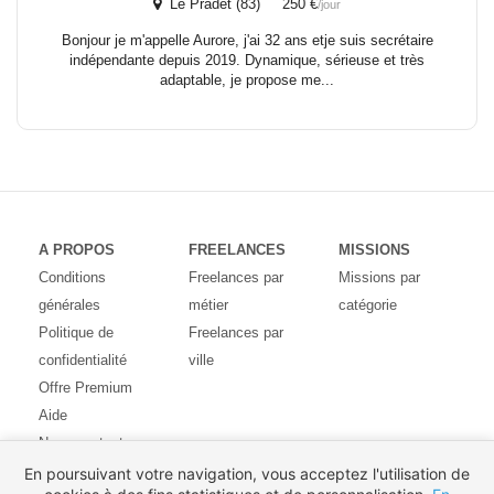
Le Pradet (83) 250 €
/jour
Bonjour je m'appelle Aurore, j'ai 32 ans etje suis secrétaire
indépendante depuis 2019. Dynamique, sérieuse et très
adaptable, je propose me...
A PROPOS
FREELANCES
MISSIONS
Conditions
Freelances par
Missions par
générales
métier
catégorie
Politique de
Freelances par
confidentialité
ville
Offre Premium
Aide
Nous contacter
Avis des
En poursuivant votre navigation, vous acceptez l'utilisation de